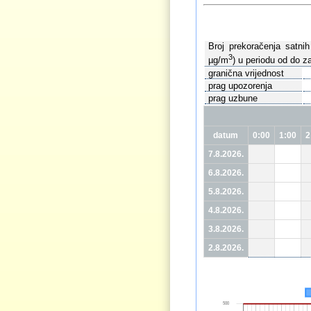
Broj prekoračenja satni
3
µg/m
) u periodu od do za
granična vrijednost
prag upozorenja
prag uzbune
datum
0:00
1:00
2
7.8.2026.
6.8.2026.
5.8.2026.
4.8.2026.
3.8.2026.
2.8.2026.