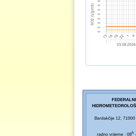
FEDERALN
HIDROMETEOROLOŠ
Bardakčije 12, 71000
h
radno vrijeme : 08