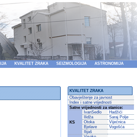
IJA
KVALITET ZRAKA
SEIZMOLOGIJA
ASTRONOMIJA
KVALITET ZRAKA
Obavještenje za javnost
Index i satne vrijednosti
Satne vrijednosti za stanice:
IvanSedlo
Hadžići
Ilidža
Saraj Polje
Otoka
Vijećnica
KS
Bjelave
Vogošća
Ilijaš
Visoko