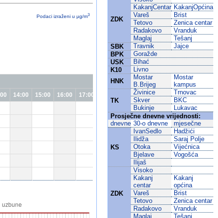
KakanjCentar
KakanjOpćina
Vareš
Brist
3
Podaci izraženi u µg/m
ZDK
Tetovo
Zenica centar
Radakovo
Vranduk
Maglaj
Tešanj
Travnik
Jajce
SBK
Goražde
BPK
Bihać
USK
Livno
K10
Mostar
Mostar
HNK
B.Brijeg
kampus
Živinice
Trnovac
:00
14:00
15:00
16:00
17:00
18:00
19:00
20:00
21:00
22:00
23
Skver
BKC
TK
Bukinje
Lukavac
Prosječne dnevne vrijednosti:
dnevne
30-o dnevne
mjesečne
IvanSedlo
Hadžići
Ilidža
Saraj Polje
Otoka
Vijećnica
KS
Bjelave
Vogošća
Ilijaš
Visoko
Kakanj
Kakanj
centar
općina
Vareš
Brist
ZDK
Tetovo
Zenica centar
Radakovo
Vranduk
Maglaj
Tešanj