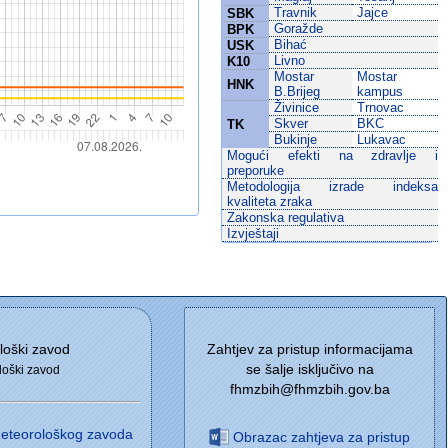
Travnik
Jajce
SBK
Goražde
BPK
Bihać
USK
Livno
K10
Mostar
Mostar
HNK
B.Brijeg
kampus
Živinice
Trnovac
Skver
BKC
TK
Bukinje
Lukavac
Mogući efekti na zdravlje i
preporuke
Metodologija izrade indeksa
kvaliteta zraka
Zakonska regulativa
Izvještaji
loški zavod
Zahtjev za pristup informacijama
se šalje isključivo na
loški zavod
fhmzbih@fhmzbih.gov.ba
ometeorološkog zavoda
Obrazac zahtjeva za pristup