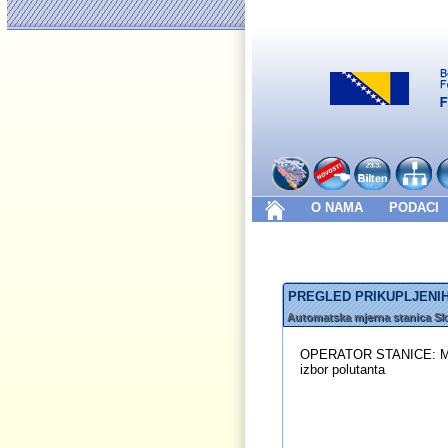
O NAMA
PODACI
PREGLED PRIKUPLJENIH
Automatska mjerna stanica Skv
OPERATOR STANICE: Minis
izbor polutanta