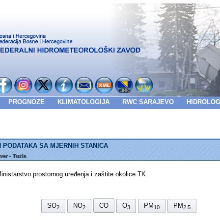
PROGNOZE
KLIMATOLOGIJA
RWC SARAJEVO
HIDROLOG
 PODATAKA SA MJERNIH STANICA
er - Tuzla
tarstvo prostornog uređenja i zaštite okolice TK
SO
NO
CO
O
PM
PM
2
2
3
10
2.5