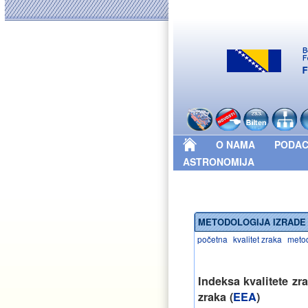
O NAMA
PODAC
ASTRONOMIJA
METODOLOGIJA IZRADE 
početna
kvalitet zraka
metod
Indeksa kvalitete z
zraka (
EEA
)