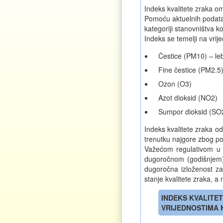
Indeks kvalitete zraka o
Pomoću aktuelnih podatak
kategoriji stanovništva k
Indeks se temelji na vrij
Čestice (PM10) – le
Fine čestice (PM2.5
Ozon (O3)
Azot dioksid (NO2)
Sumpor dioksid (SO
Indeks kvalitete zraka od
trenutku najgore zbog po
Važećom regulativom u F
dugoročnom (godišnjem) 
dugoročna izloženost za
stanje kvalitete zraka, 
INDEKS KVALITE
VRIJEDNOSTIMA K