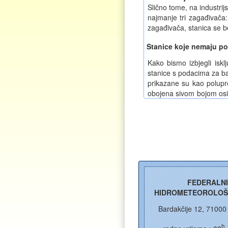
Slično tome, na industri
najmanje tri zagađivača
zagađivača, stanica se bo
Stanice koje nemaju po
Kako bismo izbjegli iskl
stanice s podacima za bar
prikazane su kao polupro
obojena sivom bojom osim
boja indeksa. Ovo znač
dodjeljuje kategorija, o
Rasponi koncentracija 
IKZ rasponi koji određuju
kratkotrajne izloženosti.
Prva dva raspona (odliča
(AQG, koje je SZO objavi
AQG-a, umjesto toga kori
FEDERALN
2024/2881).
HIDROMETEOROLOŠ
Viši stepen zagađenja (
Bardakčije 12, 71000
privremene ciljeve SZO, 
Kategorija "Vrlo zagađ
h