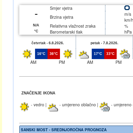
Smjer vjetra
m/s
Brzina vjetra
km/
Relativna vlažnost zraka
%
N/A
Barometarski tlak
hPa
°C
četvrtak - 6.8.2026.
petak - 7.8.2026.
16°C
36°C
17°C
33°C
AM
PM
AM
PM
ZNAČENJE IKONA
- vedro |
- umjereno oblačno |
- umjereno 
SANSKI MOST - SREDNJOROČNA PROGNOZA