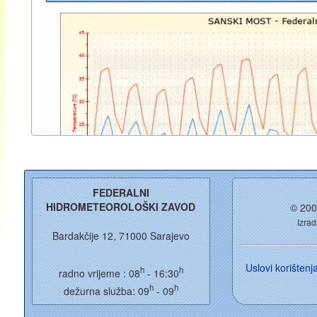
FEDERALNI
HIDROMETEOROLOŠKI ZAVOD
© 200
Izrad
Bardakčije 12, 71000 Sarajevo
Uslovi korišten
h
h
radno vrijeme : 08
- 16:30
h
h
dežurna služba: 09
- 09