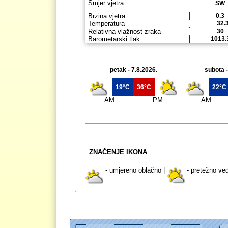
Smjer vjetra
SW
Brzina vjetra
0.3
Temperatura
32.
Relativna vlažnost zraka
30
Barometarski tlak
1013.
petak - 7.8.2026.
subota -
19°C
36°C
22°C
AM
PM
AM
ZNAČENJE IKONA
- umjereno oblačno |
- pretežno ved