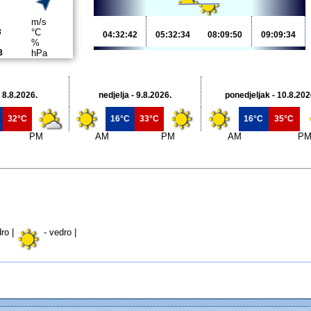
m/s
3
°C
04:32:42
05:32:34
08:09:50
09:09:34
%
3
hPa
 8.8.2026.
nedjelja - 9.8.2026.
ponedjeljak - 10.8.202
32°C
16°C
33°C
16°C
35°C
PM
AM
PM
AM
P
ro |
- vedro |