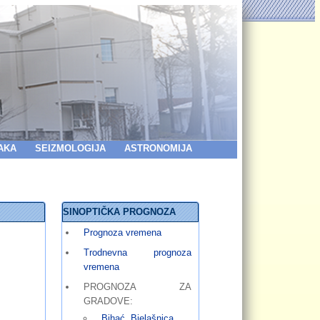
AKA
SEIZMOLOGIJA
ASTRONOMIJA
SINOPTIČKA PROGNOZA
Prognoza vremena
Trodnevna prognoza
vremena
PROGNOZA ZA
GRADOVE:
Bihać
,
Bjelašnica