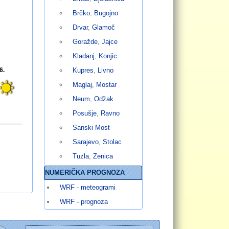
Brčko
,
Bugojno
Drvar
,
Glamoč
Goražde
,
Jajce
Kladanj
,
Konjic
6.
Kupres
,
Livno
Maglaj
,
Mostar
Neum
,
Odžak
M
Posušje
,
Ravno
Sanski Most
Sarajevo
,
Stolac
Tuzla
,
Zenica
NUMERIČKA PROGNOZA
WRF - meteogrami
WRF - prognoza