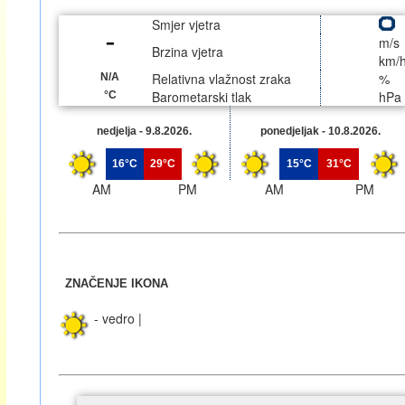
Smjer vjetra
m/s
Brzina vjetra
km/
Relativna vlažnost zraka
%
N/A
Barometarski tlak
hPa
°C
nedjelja - 9.8.2026.
ponedjeljak - 10.8.2026.
16°C
29°C
15°C
31°C
AM
PM
AM
PM
ZNAČENJE IKONA
- vedro |