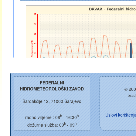
FEDERALNI
HIDROMETEOROLOŠKI ZAVOD
© 200
Izrad
Bardakčije 12, 71000 Sarajevo
Uslovi korišten
h
h
radno vrijeme : 08
- 16:30
h
h
dežurna služba: 09
- 09