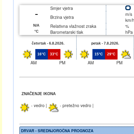
Smjer vjetra
m/s
Brzina vjetra
km/
Relativna vlažnost zraka
%
N/A
Barometarski tlak
hPa
°C
četvrtak - 6.8.2026.
petak - 7.8.2026.
16°C
33°C
15°C
29°C
AM
PM
AM
PM
ZNAČENJE IKONA
- vedro |
- pretežno vedro |
DRVAR - SREDNJOROČNA PROGNOZA